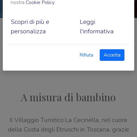
nostra
Cookie Policy
.
Scopri di più e
Leggi
personalizza
l'informativa
Family & Kids
Rifiuta
Accetta
A misura di bambino
Il Villaggio Turistico La Cecinella, nel cuore
della Costa degli Etruschi in Toscana, grazie