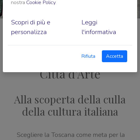
nostra
Cookie Policy
.
Scopri di più e
Leggi
personalizza
l'informativa
Rifiuta
Accetta
Città d’Arte
Alla scoperta della culla
della cultura italiana
Scegliere la Toscana come meta per la